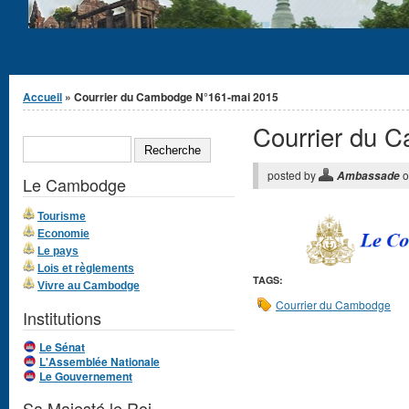
Vous êtes ici
Accueil
» Courrier du Cambodge N°161-mai 2015
Courrier du 
Formulaire de
RECHERCHE
recherche
posted by
o
Ambassade
Le Cambodge
Tourisme
Economie
Le pays
Lois et règlements
TAGS:
Vivre au Cambodge
Courrier du Cambodge
Institutions
Le Sénat
L'Assemblée Nationale
Le Gouvernement
Sa Majesté le Roi