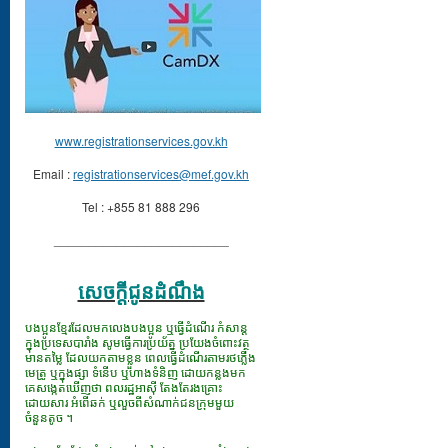
www.registrationservices.gov.kh
Email :
registrationservices@mef.gov.kh
Tel : +855 81 888 296
_________________________
សេចក្ដីជូនដំណឹង
បងប្អូនខ្មែរដែលមកលេងបងប្អូន ឬធ្វើដំណើរ កំសាន្ត
ក្នុងប្រទេសបារាំង សូមធ្វើការប្រយ័ត្ន ប្រយែងចំពោះវត្ថុ
មានតម្លៃ ដែលយកតាមខ្លួន ពេលធ្វើដំណើរតាមរថភ្លើង
មេត្រូ ឬក្នុងផ្សា ទំនើប ឬហាងទំនិញ ដោយកន្លងមក
គេសង្កេតឃើញថា ពលរដ្ឋអាស៊ី តែងតែរងគ្រោះ
ដោយសារ អំពើឆក់ ឬលួចពីសំណាក់ជនក្រុមមួយ
ចំនួនតូច ។