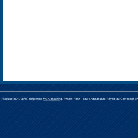
Propulsé par Dupral, adaptation
MG-Consulting
, Phnom Penh -
pour l'Ambassade Royale du Cambodge e