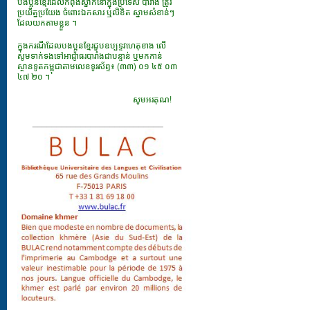
បងប្អូនខ្មែរដែលកំពុងស្នាក់នៅក្នុងប្រទេស បារាំង ត្រូវ
ប្រយ័ត្នប្រយែង ចំពោះឯកសារ​ ឬលិខិត ស្នាមសំខាន់ៗ
ដែលយកតាមខ្លួន ។
ក្នុងករណីដែលបងប្អូនខ្មែរជួបឧប្បទ្ទវហេតុខាង លើ
សូមទាក់ទងទៅអាជ្ញាធរបារាំងជាបន្ទាន់ ឬមកកាន់
ស្ថានទូតកម្ពុជាតាមលេខទូរស័ព្ទ៖ (៣៣) ០១ ៤៥ ០៣
៤៧ ២០ ។
សូមអរគុណ!
___________________________