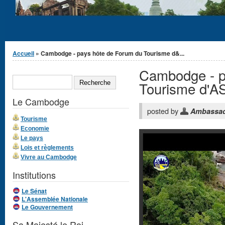
Vous êtes ici
Accueil
» Cambodge - pays hôte de Forum du Tourisme d&...
Cambodge - p
Formulaire de
RECHERCHE
recherche
Tourisme d'AS
Le Cambodge
posted by
Ambassa
Tourisme
Economie
Le pays
Lois et règlements
Vivre au Cambodge
Institutions
Le Sénat
L'Assemblée Nationale
Le Gouvernement
Sa Majesté le Roi