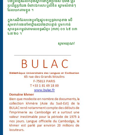
បងប្អូនខ្មែរដែលកំពុងស្នាក់នៅក្នុងប្រទេស បារាំង ត្រូវ
ប្រយ័ត្នប្រយែង ចំពោះឯកសារ​ ឬលិខិត ស្នាមសំខាន់ៗ
ដែលយកតាមខ្លួន ។
ក្នុងករណីដែលបងប្អូនខ្មែរជួបឧប្បទ្ទវហេតុខាង លើ
សូមទាក់ទងទៅអាជ្ញាធរបារាំងជាបន្ទាន់ ឬមកកាន់
ស្ថានទូតកម្ពុជាតាមលេខទូរស័ព្ទ៖ (៣៣) ០១ ៤៥ ០៣
៤៧ ២០ ។
សូមអរគុណ!
___________________________