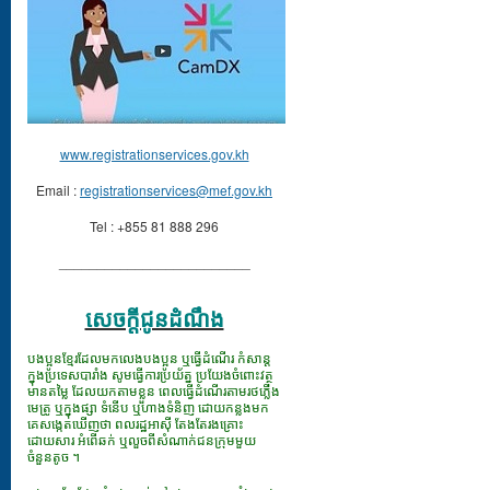
www.registrationservices.gov.kh
Email :
registrationservices@mef.gov.kh
Tel : +855 81 888 296
_________________________
សេចក្ដីជូនដំណឹង
បងប្អូនខ្មែរដែលមកលេងបងប្អូន ឬធ្វើដំណើរ កំសាន្ត
ក្នុងប្រទេសបារាំង សូមធ្វើការប្រយ័ត្ន ប្រយែងចំពោះវត្ថុ
មានតម្លៃ ដែលយកតាមខ្លួន ពេលធ្វើដំណើរតាមរថភ្លើង
មេត្រូ ឬក្នុងផ្សា ទំនើប ឬហាងទំនិញ ដោយកន្លងមក
គេសង្កេតឃើញថា ពលរដ្ឋអាស៊ី តែងតែរងគ្រោះ
ដោយសារ អំពើឆក់ ឬលួចពីសំណាក់ជនក្រុមមួយ
ចំនួនតូច ។