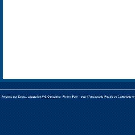
Propulsé par Dupral, adaptation
MG-Consulting
, Phnom Penh -
pour l'Ambassade Royale du Cambodge e