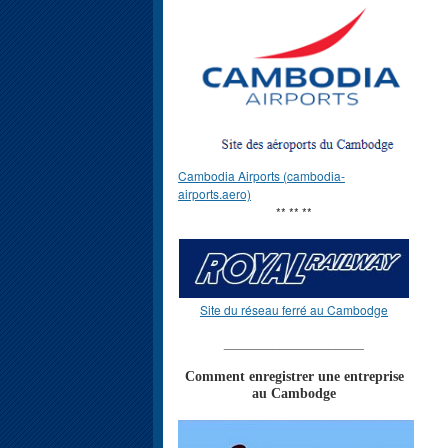
Cambodia Airports (cambodia-
airports.aero)
** ** **
Site du réseau ferré au Cambodge
____________________
Comment enregistrer une entreprise
au Cambodge