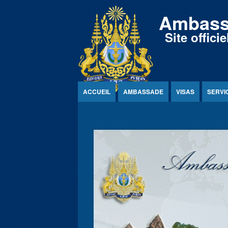
Jump to Content
Ambass
Site offic
ACCUEIL
AMBASSADE
VISAS
SERVI