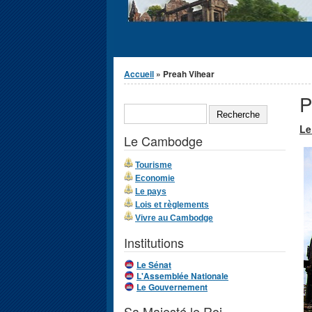
Vous êtes ici
Accueil
» Preah Vihear
P
Formulaire de
RECHERCHE
recherche
Le
Le Cambodge
Tourisme
Economie
Le pays
Lois et règlements
Vivre au Cambodge
Institutions
Le Sénat
L'Assemblée Nationale
Le Gouvernement
Sa Majesté le Roi