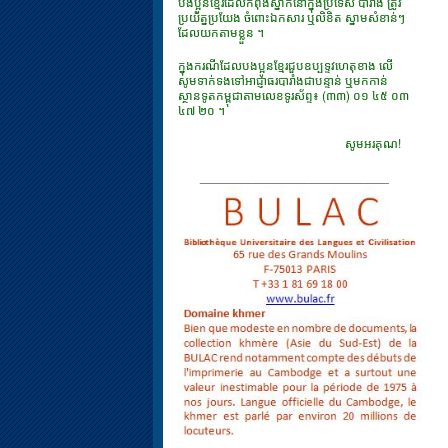
បងប្អូនខ្មែរដែលកំពុងស្នាក់នៅក្នុងប្រទេស បារាំង ត្រូវ
ប្រយ័ត្នប្រយែង ចំពោះឯកសារ​ ឬលិខិត ស្នាមសំខាន់ៗ
ដែលយកតាមខ្លួន ។
ក្នុងករណីដែលបងប្អូនខ្មែរជួបឧប្បទ្ទវហេតុខាង លើ
សូមទាក់ទងទៅអាជ្ញាធរបារាំងជាបន្ទាន់ ឬមកកាន់
ស្ថានទូតកម្ពុជាតាមលេខទូរស័ព្ទ៖ (៣៣) ០១ ៤៥ ០៣
៤៧ ២០ ។
សូមអរគុណ!
___________________________