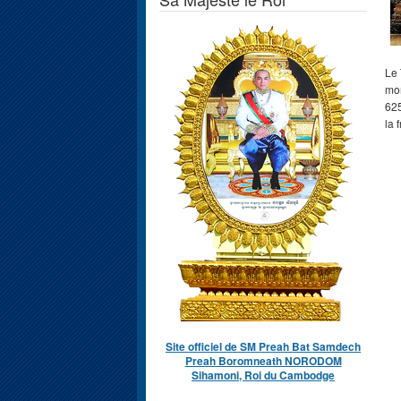
Le 
mon
625
la 
Site officiel de SM Preah Bat Samdech
Preah Boromneath NORODOM
Sihamoni, Roi du Cambodge