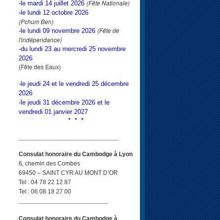
(Fête Nationale)
-le mardi 14 juillet 2026
-le lundi 12 octobre 2026
(Pchum Ben)
(Fête de
-le lundi 09 novembre 2026
l'indépendance)
-du lundi 23 au mercredi 25 novembre
2026
(Fête des Eaux)
-le jeudi 24 et le vendredi 25 décembre
2026
-le jeudi 31 décembre 2026 et le
vendredi 01 janvier 2027
* * *
_____________________________
Consulat honoraire du Cambodge à Lyon
6, chemin des Combes
69450 – SAINT CYR AU MONT D’OR
Tel : 04 78 22 12 87
Tel : 06 08 18 27 00
__________________________
Consulat honoraire du Cambodge à