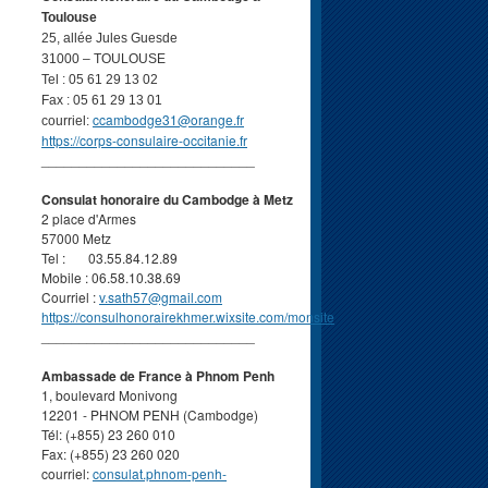
Toulouse
25, allée Jules Guesde
31000 – TOULOUSE
Tel : 05 61 29 13 02
Fax : 05 61 29 13 01
ccambodge31@orange.fr
courriel:
https://corps-consulaire-occitanie.fr
____________________________
Consulat honoraire du Cambodge à Metz
2 place d'Armes
57000 Metz
Tel : 03.55.84.12.89
Mobile : 06.58.10.38.69
Courriel :
v.sath57@gmail.com
https://consulhonorairekhmer.wixsite.com/monsite
____________________________
Ambassade de France à Phnom Penh
1, boulevard Monivong
12201 - PHNOM PENH (Cambodge)
Tél: (+855) 23 260 010
Fax: (+855) 23 260 020
courriel:
consulat.phnom-penh-