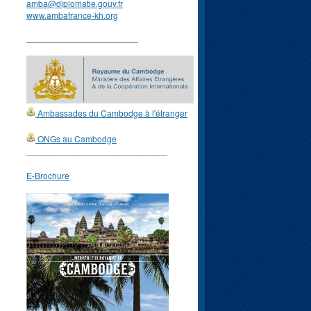
amba@diplomatie.gouv.fr
www.ambafrance-kh.org
_______________________
Ambassades du Cambodge à l'étranger
ONGs au Cambodge
_____________________________
E-Brochure