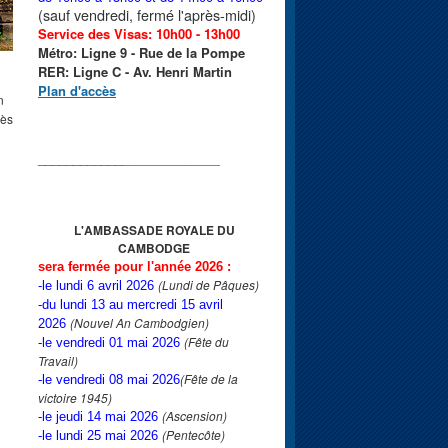
(sauf vendredi, fermé l'après-midi)
Service des Visas: 10h00 - 13h00
Métro: Ligne 9 - Rue de la Pompe
RER: Ligne C - Av. Henri Martin
Plan d'accès
n
rès
____________
______________
L'AMBASSADE ROYALE
DU
CAMBODGE
sera fermée pour l'année 2026 :
(Lundi de Pâques)
-le lundi 6 avril 2026
-du lundi 13 au mercredi 15 avril
(Nouvel An Cambodgien)
2026
(Fête du
-le vendredi 01 mai 2026
Travail)
(Fête de la
-le vendredi 08 mai 2026
victoire 1945)
(Ascension)
-le jeudi 14 mai 2026
(Pentecôte)
-le lundi 25 mai 2026