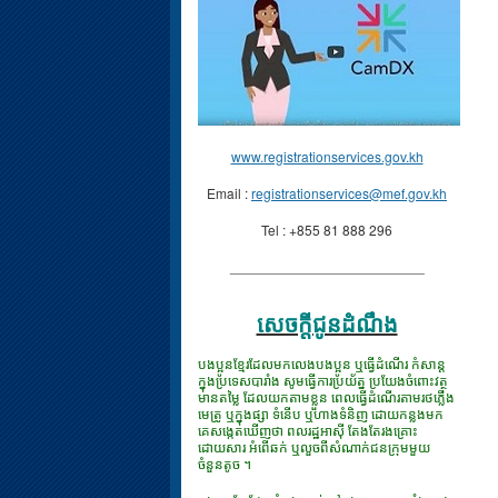
www.registrationservices.gov.kh
Email :
registrationservices@mef.gov.kh
Tel : +855 81 888 296
_________________________
សេចក្ដីជូនដំណឹង
បងប្អូនខ្មែរដែលមកលេងបងប្អូន ឬធ្វើដំណើរ កំសាន្ត
ក្នុងប្រទេសបារាំង សូមធ្វើការប្រយ័ត្ន ប្រយែងចំពោះវត្ថុ
មានតម្លៃ ដែលយកតាមខ្លួន ពេលធ្វើដំណើរតាមរថភ្លើង
មេត្រូ ឬក្នុងផ្សា ទំនើប ឬហាងទំនិញ ដោយកន្លងមក
គេសង្កេតឃើញថា ពលរដ្ឋអាស៊ី តែងតែរងគ្រោះ
ដោយសារ អំពើឆក់ ឬលួចពីសំណាក់ជនក្រុមមួយ
ចំនួនតូច ។