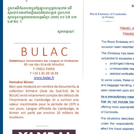
ក្នុងករណីដែលបងប្អូនខ្មែរជួបឧប្បទ្ទវហេតុខាង លើ
សូមទាក់ទងទៅអាជ្ញាធរបារាំងជាបន្ទាន់ ឬមកកាន់
ស្ថានទូតកម្ពុជាតាមលេខទូរស័ព្ទ៖ (៣៣) ០១ ៤៥ ០៣
៤៧ ២០ ។
សូមអរគុណ!
___________________________
______