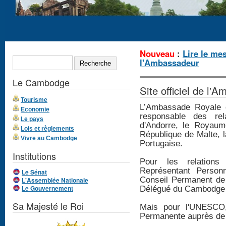
Formulaire de
Nouveau
:
Lire le me
RECHERCHE
l'Ambassadeur
recherche
Le Cambodge
Site officiel de l
Tourisme
L’Ambassade Royale 
Economie
responsable des rela
Le pays
d'Andorre, le Royaume
Lois et règlements
République de Malte, 
Vivre au Cambodge
Portugaise.
Institutions
Pour les relations 
Représentant Person
Le Sénat
Conseil Permanent de 
L'Assemblée Nationale
Le Gouvernement
Délégué du Cambodge 
Sa Majesté le Roi
Mais pour l'UNESCO,
Permanente auprès d