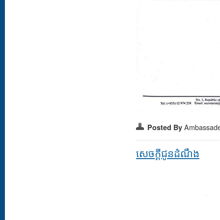
Ambassad
Posted By
សេចក្តីជូនដំណឹង