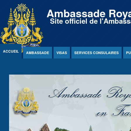
Jump to Content
Ambassade Roya
Site officiel de l'Amb
ACCUEIL
AMBASSADE
VISAS
SERVICES CONSULAIRES
PU