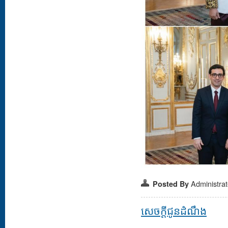
Administra
Posted By
សេចក្តីជូនដំណឹង