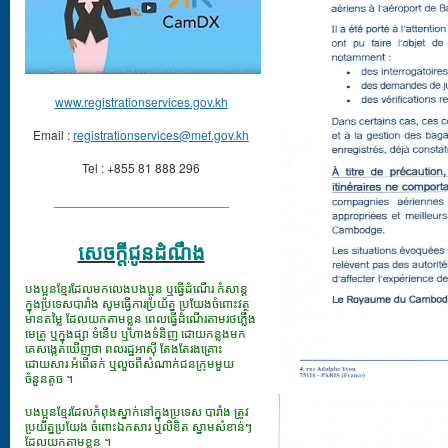
www.registrationservices.gov.kh
Email :
registrationservices@mef.gov.kh
Tel : +855 81 888 296
_________________________
សេចក្ដីជូនដំណឹង
បងប្អូនខ្មែរដែលមកលេងបងប្អូន ឬធ្វើដំណើរ កំសាន្ត
ក្នុងប្រទេសបារាំង សូមធ្វើការប្រយ័ត្ន ប្រយែងចំពោះវត្ថុ
មានតម្លៃ ដែលយកតាមខ្លួន ពេលធ្វើដំណើរតាមរថភ្លើង
មេត្រូ ឬក្នុងផ្សា ទំនើប ឬហាងទំនិញ ដោយកន្លងមក
គេសង្កេតឃើញថា ពលរដ្ឋអាស៊ី តែងតែរងគ្រោះ
ដោយសារ អំពើឆក់ ឬលួចពីសំណាក់ជនក្រុមមួយ
ចំនួនតូច ។
បងប្អូនខ្មែរដែលកំពុងស្នាក់នៅក្នុងប្រទេស បារាំង ត្រូវ
ប្រយ័ត្នប្រយែង ចំពោះឯកសារ​ ឬលិខិត ស្នាមសំខាន់ៗ
ដែលយកតាមខ្លួន ។