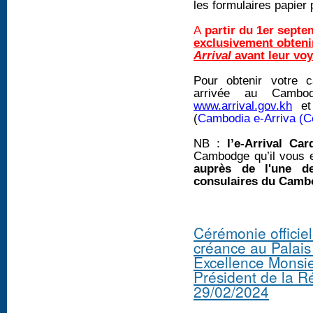
les formulaires papier 
A
partir du 1er septe
exclusivement obtenir
Arrival
avant leur vo
Pour obtenir votre c
arrivée au Cambod
www.arrival.gov.kh
e
(
Cambodia e-Arriva (C
NB :
l’e-Arrival Car
Cambodge qu’il vous e
auprès de l'une de
consulaires du Cambo
Cérémonie officiel
créance au Palais
Excellence Mons
Président de la R
29/02/2024