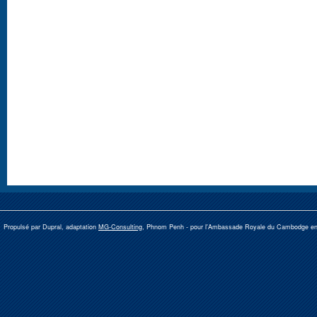
Propulsé par Dupral, adaptation
MG-Consulting
, Phnom Penh -
pour l'Ambassade Royale du Cambodge e