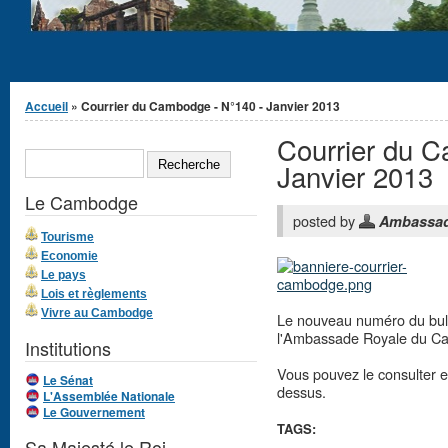
Vous êtes ici
Accueil
» Courrier du Cambodge - N°140 - Janvier 2013
Courrier du 
Formulaire de
RECHERCHE
recherche
Janvier 2013
Le Cambodge
posted by
Ambassa
Tourisme
Economie
Le pays
Lois et règlements
Vivre au Cambodge
Le nouveau numéro du bull
l'Ambassade Royale du Ca
Institutions
Vous pouvez le consulter en
Le Sénat
dessus.
L'Assemblée Nationale
Le Gouvernement
TAGS:
Sa Majesté le Roi