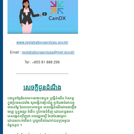
www.registrationservices.gov.kh
Email :
registrationservices@mef.gov.kh
Tel : +855 81 888 296
_________________________
សេចក្ដីជូនដំណឹង
បងប្អូនខ្មែរដែលមកលេងបងប្អូន ឬធ្វើដំណើរ កំសាន្ត
ក្នុងប្រទេសបារាំង សូមធ្វើការប្រយ័ត្ន ប្រយែងចំពោះវត្ថុ
មានតម្លៃ ដែលយកតាមខ្លួន ពេលធ្វើដំណើរតាមរថភ្លើង
មេត្រូ ឬក្នុងផ្សា ទំនើប ឬហាងទំនិញ ដោយកន្លងមក
គេសង្កេតឃើញថា ពលរដ្ឋអាស៊ី តែងតែរងគ្រោះ
ដោយសារ អំពើឆក់ ឬលួចពីសំណាក់ជនក្រុមមួយ
ចំនួនតូច ។