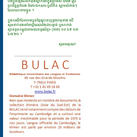
បងប្អូនខ្មែរដែលកំពុងស្នាក់នៅក្នុងប្រទេស បារាំង ត្រូវ
ប្រយ័ត្នប្រយែង ចំពោះឯកសារ​ ឬលិខិត ស្នាមសំខាន់ៗ
ដែលយកតាមខ្លួន ។
ក្នុងករណីដែលបងប្អូនខ្មែរជួបឧប្បទ្ទវហេតុខាង លើ
សូមទាក់ទងទៅអាជ្ញាធរបារាំងជាបន្ទាន់ ឬមកកាន់
ស្ថានទូតកម្ពុជាតាមលេខទូរស័ព្ទ៖ (៣៣) ០១ ៤៥ ០៣
៤៧ ២០ ។
សូមអរគុណ!
___________________________