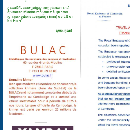
ក្នុងករណីដែលបងប្អូនខ្មែរជួបឧប្បទ្ទវហេតុខាង លើ
សូមទាក់ទងទៅអាជ្ញាធរបារាំងជាបន្ទាន់ ឬមកកាន់
ស្ថានទូតកម្ពុជាតាមលេខទូរស័ព្ទ៖ (៣៣) ០១ ៤៥ ០៣
៤៧ ២០ ។
សូមអរគុណ!
___________________________
______