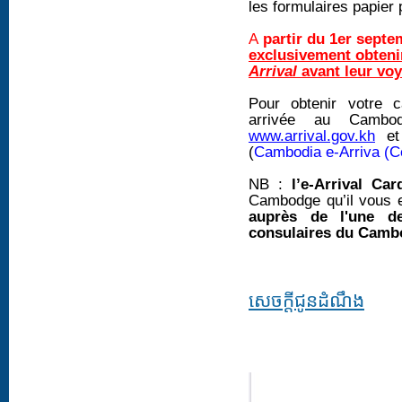
les formulaires papier 
A
partir du 1er septe
exclusivement obtenir
Arrival
avant leur vo
Pour obtenir votre c
arrivée au Cambod
www.arrival.gov.kh
e
(
Cambodia e-Arriva (C
NB :
l’e-Arrival Car
Cambodge qu’il vous e
auprès de l'une de
consulaires du Cambo
សេចក្តីជូនដំណឹង