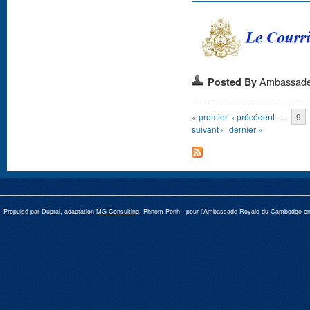
Ambassad
Posted By
Pages
« premier
‹ précédent
…
9
suivant ›
dernier »
Propulsé par Dupral, adaptation
MG-Consulting
, Phnom Penh -
pour l'Ambassade Royale du Cambodge e