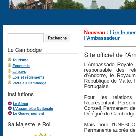
Formulaire de
Nouveau
:
Lire le me
RECHERCHE
l'Ambassadeur
recherche
Le Cambodge
Site officiel de l
Tourisme
L’Ambassade Royale 
Economie
responsable des rela
Le pays
d'Andorre, le Royaume
Lois et règlements
République de Malte, 
Vivre au Cambodge
Portugaise.
Institutions
Pour les relations 
Représentant Person
Le Sénat
Conseil Permanent de 
L'Assemblée Nationale
Le Gouvernement
Délégué du Cambodge 
Sa Majesté le Roi
Mais pour l'UNESCO,
Permanente auprès d