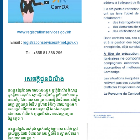
www.registrationservices.gov.kh
Email :
registrationservices@mef.gov.kh
Tel : +855 81 888 296
_________________________
សេចក្ដីជូនដំណឹង
បងប្អូនខ្មែរដែលមកលេងបងប្អូន ឬធ្វើដំណើរ កំសាន្ត
ក្នុងប្រទេសបារាំង សូមធ្វើការប្រយ័ត្ន ប្រយែងចំពោះវត្ថុ
មានតម្លៃ ដែលយកតាមខ្លួន ពេលធ្វើដំណើរតាមរថភ្លើង
មេត្រូ ឬក្នុងផ្សា ទំនើប ឬហាងទំនិញ ដោយកន្លងមក
គេសង្កេតឃើញថា ពលរដ្ឋអាស៊ី តែងតែរងគ្រោះ
ដោយសារ អំពើឆក់ ឬលួចពីសំណាក់ជនក្រុមមួយ
ចំនួនតូច ។
បងប្អូនខ្មែរដែលកំពុងស្នាក់នៅក្នុងប្រទេស បារាំង ត្រូវ
ប្រយ័ត្នប្រយែង ចំពោះឯកសារ​ ឬលិខិត ស្នាមសំខាន់ៗ
ដែលយកតាមខ្លួន ។