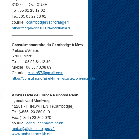
31000 – TOULOUSE
Tel : 05 61 29 13 02
Fax : 05 61 29 13 01
ccambodge31@orange.fr
courriel:
https://corps-consulaire-occitanie.fr
____________________________
Consulat honoraire du Cambodge à Metz
2 place d'Armes
57000 Metz
Tel : 03.55.84.12.89
Mobile : 06.58.10.38.69
Courriel :
v.sath57@gmail.com
https://consulhonorairekhmer.wixsite.com/monsite
____________________________
Ambassade de France à Phnom Penh
1, boulevard Monivong
12201 - PHNOM PENH (Cambodge)
Tél: (+855) 23 260 010
Fax: (+855) 23 260 020
courriel:
consulat.phnom-penh-
amba@diplomatie.gouv.fr
www.ambafrance-kh.org