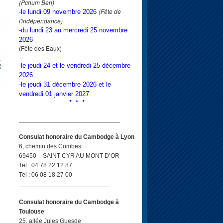
(Pchum Ben)
(Fête de
-le lundi 09 novembre 2026
l'indépendance)
-du lundi 23 au mercredi 25 novembre
2026
(Fête des Eaux)
-le jeudi 24 et le vendredi 25 décembre
2026
-le jeudi 31 décembre 2026 et le
vendredi 01 janvier 2027
* * *
_____________________________
Consulat honoraire du Cambodge à Lyon
6, chemin des Combes
69450 – SAINT CYR AU MONT D’OR
Tel : 04 78 22 12 87
Tel : 06 08 18 27 00
__________________________
Consulat honoraire du Cambodge à
Toulouse
25, allée Jules Guesde