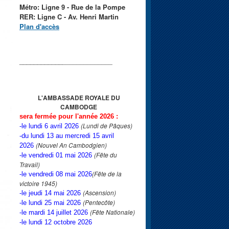
Métro: Ligne 9 - Rue de la Pompe
RER: Ligne C - Av. Henri Martin
Plan d'accès
____________
______________
L'AMBASSADE ROYALE
DU
CAMBODGE
sera fermée pour l'année 2026 :
(Lundi de Pâques)
-le lundi 6 avril 2026
-du lundi 13 au mercredi 15 avril
(Nouvel An Cambodgien)
2026
(Fête du
-le vendredi 01 mai 2026
Travail)
(Fête de la
-le vendredi 08 mai 2026
victoire 1945)
(Ascension)
-le jeudi 14 mai 2026
(Pentecôte)
-le lundi 25 mai 2026
(Fête Nationale)
-le mardi 14 juillet 2026
-le lundi 12 octobre 2026