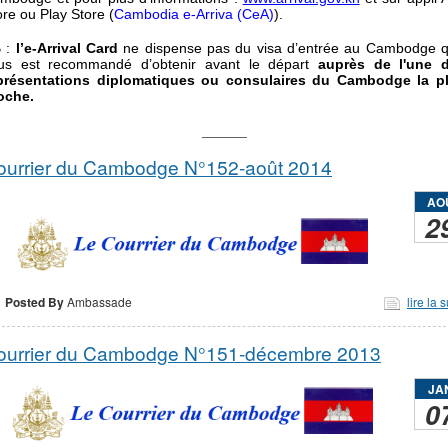
ore ou Play Store (
Cambodia e-Arriva (CeA)
).
 :
l’e-Arrival Card
ne dispense pas du visa d’entrée au Cambodge qu
us est recommandé d’obtenir avant le départ
auprès de l'une 
présentations diplomatiques ou consulaires du Cambodge la p
oche.
_____
ourrier du Cambodge N°152-août 2014
AO
2
Posted By
Ambassade
lire la s
ourrier du Cambodge N°151-décembre 2013
JA
0