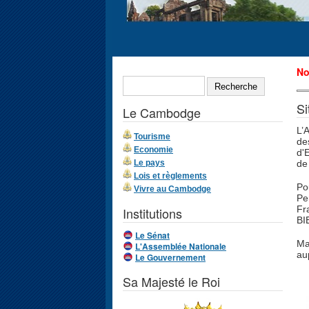
Formulaire de
N
RECHERCHE
recherche
Si
Le Cambodge
L’
Tourisme
de
Economie
d'
Le pays
de
Lois et règlements
Po
Vivre au Cambodge
Pe
Fr
Institutions
BI
Le Sénat
Ma
L'Assemblée Nationale
au
Le Gouvernement
Sa Majesté le Roi