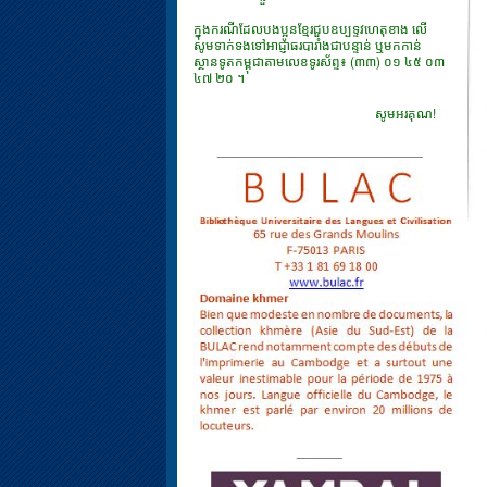
ក្នុងករណីដែលបងប្អូនខ្មែរជួបឧប្បទ្ទវហេតុខាង លើ
សូមទាក់ទងទៅអាជ្ញាធរបារាំងជាបន្ទាន់ ឬមកកាន់
ស្ថានទូតកម្ពុជាតាមលេខទូរស័ព្ទ៖ (៣៣) ០១ ៤៥ ០៣
៤៧ ២០ ។
សូមអរគុណ!
___________________________
______