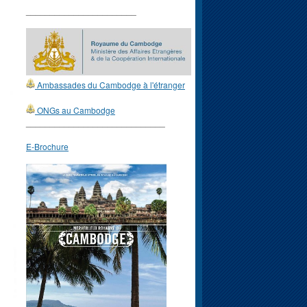
_______________________
Ambassades du Cambodge à l'étranger
ONGs au Cambodge
_____________________________
E-Brochure