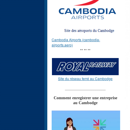
Cambodia Airports (cambodia-
airports.aero)
** ** **
Site du réseau ferré au Cambodge
____________________
Comment enregistrer une entreprise
au Cambodge