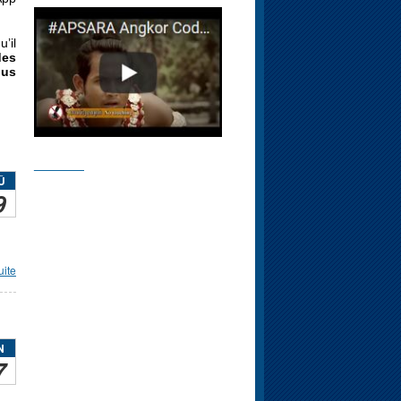
’il
des
lus
________
Û
9
uite
N
7