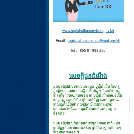
www.registrationservices.gov.kh
Email :
registrationservices@mef.gov.kh
Tel : +855 81 888 296
_________________________
សេចក្ដីជូនដំណឹង
បងប្អូនខ្មែរដែលមកលេងបងប្អូន ឬធ្វើដំណើរ កំសាន្ត
ក្នុងប្រទេសបារាំង សូមធ្វើការប្រយ័ត្ន ប្រយែងចំពោះវត្ថុ
មានតម្លៃ ដែលយកតាមខ្លួន ពេលធ្វើដំណើរតាមរថភ្លើង
មេត្រូ ឬក្នុងផ្សា ទំនើប ឬហាងទំនិញ ដោយកន្លងមក
គេសង្កេតឃើញថា ពលរដ្ឋអាស៊ី តែងតែរងគ្រោះ
ដោយសារ អំពើឆក់ ឬលួចពីសំណាក់ជនក្រុមមួយ
ចំនួនតូច ។
បងប្អូនខ្មែរដែលកំពុងស្នាក់នៅក្នុងប្រទេស បារាំង ត្រូវ
ប្រយ័ត្នប្រយែង ចំពោះឯកសារ​ ឬលិខិត ស្នាមសំខាន់ៗ
ដែលយកតាមខ្លួន ។