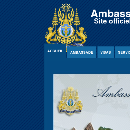
Jump to Content
Ambass
Site offic
ACCUEIL
AMBASSADE
VISAS
SERVI