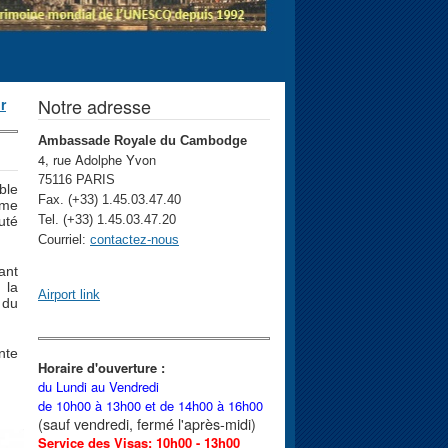
Notre adresse
r
Ambassade Royale du Cambodge
4, rue Adolphe Yvon
75116 PARIS
ble
Fax. (+33) 1.45.03.47.40
ume
Tel. (+33) 1.45.03.47.20
uté
Courriel:
contactez-nous
ant
 la
Airport link
 du
nte
Horaire d'ouverture :
du Lundi au Vendredi
de 10h00 à 13h00 et
de 14h00 à 16h00
(sauf vendredi, fermé l'après-midi)
Service des Visas: 10h00 - 13h00