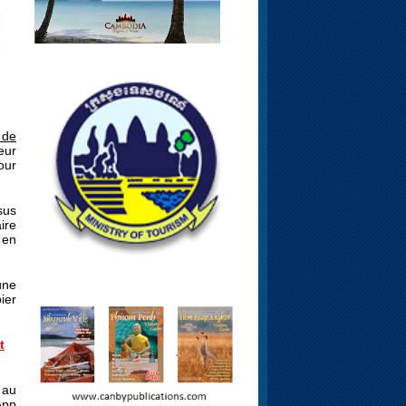
, de
eur
our
sus
ire
 en
une
ier
t
 au
App