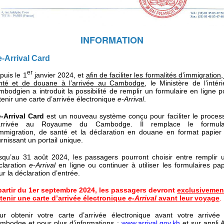
INFORMATION
e-Arrival Card
er
puis le 1
janvier 2024, et
afin de faciliter les formalités d’immigration
nté et de douane à l’arrivée au Cambodge
, le Ministère de l’intéri
mbodgien a introduit la possibilité de remplir un formulaire en ligne p
tenir une carte d’arrivée électronique
e-Arrival
.
e-Arrival Card
est un nouveau système conçu pour faciliter le proces
arrivée au Royaume du Cambodge. Il remplace le formula
immigration, de santé et la déclaration en douane en format papier
urnissant un portail unique.
squ’au 31 août 2024, les passagers pourront choisir entre remplir 
claration
e-Arrival
en ligne ou continuer à utiliser les formulaires pap
ur la déclaration d’entrée.
artir du 1er septembre 2024, les passagers devront
exclusivemen
tenir une carte d’arrivée électronique
e-Arrival
avant leur voyage
.
ur obtenir votre carte d’arrivée électronique avant votre arrivée
mbodge et pour plus d’informations :
www.arrival.gov.kh
et sur appli 