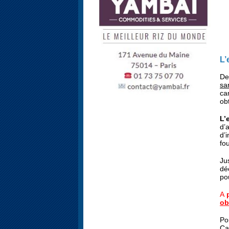
L’
De
sa
ca
ob
L’
d’
d’
fo
Ju
dé
po
A
p
ob
Po
Ca