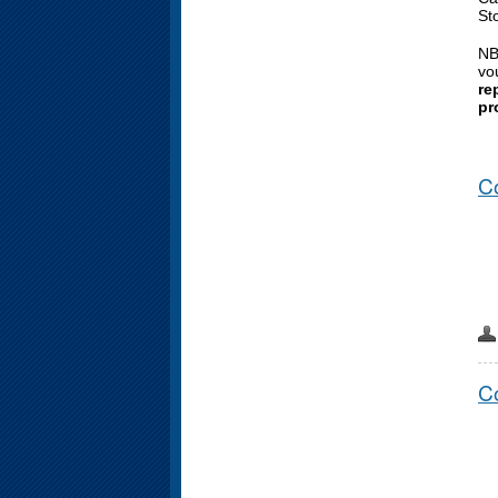
St
NB
vo
re
pr
C
C