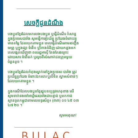
_________________________
សេចក្ដីជូនដំណឹង
បងប្អូនខ្មែរដែលមកលេងបងប្អូន ឬធ្វើដំណើរ កំសាន្ត
ក្នុងប្រទេសបារាំង សូមធ្វើការប្រយ័ត្ន ប្រយែងចំពោះវត្ថុ
មានតម្លៃ ដែលយកតាមខ្លួន ពេលធ្វើដំណើរតាមរថភ្លើង
មេត្រូ ឬក្នុងផ្សា ទំនើប ឬហាងទំនិញ ដោយកន្លងមក
គេសង្កេតឃើញថា ពលរដ្ឋអាស៊ី តែងតែរងគ្រោះ
ដោយសារ អំពើឆក់ ឬលួចពីសំណាក់ជនក្រុមមួយ
ចំនួនតូច ។
បងប្អូនខ្មែរដែលកំពុងស្នាក់នៅក្នុងប្រទេស បារាំង ត្រូវ
ប្រយ័ត្នប្រយែង ចំពោះឯកសារ​ ឬលិខិត ស្នាមសំខាន់ៗ
ដែលយកតាមខ្លួន ។
ក្នុងករណីដែលបងប្អូនខ្មែរជួបឧប្បទ្ទវហេតុខាង លើ
សូមទាក់ទងទៅអាជ្ញាធរបារាំងជាបន្ទាន់ ឬមកកាន់
ស្ថានទូតកម្ពុជាតាមលេខទូរស័ព្ទ៖ (៣៣) ០១ ៤៥ ០៣
៤៧ ២០ ។
សូមអរគុណ!
___________________________