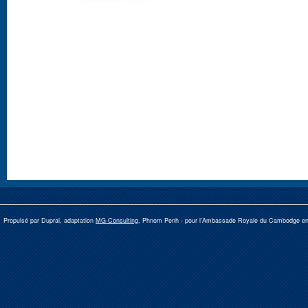
Propulsé par Dupral, adaptation
MG-Consulting
, Phnom Penh -
pour l'Ambassade Royale du Cambodge e