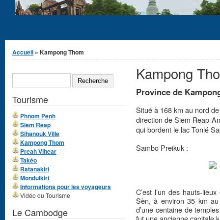
Vous êtes ici
Accueil
» Kampong Thom
Kampong Th
Formulaire de
RECHERCHE
recherche
Province de Kampon
Tourisme
Situé à 168 km au nord de
Phnom Penh
direction de Siem Reap-A
Siem Reap
qui bordent le lac Tonlé Sa
Sihanouk Ville
Kampong Thom
Sambo Preikuk :
Preah Vihear
Takéo
Ratanakiri
Mondulkiri
Informations pour les voyageurs
C’est l’un des hauts-lieux 
Vidéo du Tourisme
Sèn, à environ 35 km au
d’une centaine de temples 
Le Cambodge
fut une ancienne capitale 